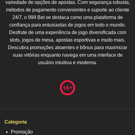
variedade de opções de apostas. Com segurança robusta,
métodos de pagamento convenientes e suporte ao cliente
24/7, o 999 Bet se destaca como uma plataforma de
confiança para entusiastas de jogos em todo o mundo.
Desfrute de uma experiência de jogo diversificada com
slots, jogos de mesa, apostas esportivas e muito mais.
Descubra promoções atraentes e bônus para maximizar
suas vitórias enquanto navega em uma interface de
usuário intuitiva e moderna.
Categoria
Promoção