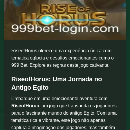
RiseofHorus oferece uma experiência única com
temática egípcia e desafios emocionantes como o
999 Bet. Explore as regras deste jogo cativante.
RiseofHorus: Uma Jornada no
Antigo Egito
Embarque em uma emocionante aventura com
RiseofHorus
, um jogo que transporta os jogadores
para o fascinante mundo do antigo Egito. Com uma
temática rica e vibrante, este jogo não apenas
captura a imaginação dos jogadores, mas também