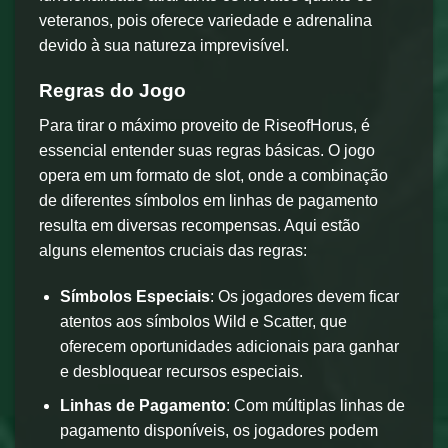
veteranos, pois oferece variedade e adrenalina
devido à sua natureza imprevisível.
Regras do Jogo
Para tirar o máximo proveito de RiseofHorus, é
essencial entender suas regras básicas. O jogo
opera em um formato de slot, onde a combinação
de diferentes símbolos em linhas de pagamento
resulta em diversas recompensas. Aqui estão
alguns elementos cruciais das regras:
Símbolos Especiais
: Os jogadores devem ficar
atentos aos símbolos Wild e Scatter, que
oferecem oportunidades adicionais para ganhar
e desbloquear recursos especiais.
Linhas de Pagamento
: Com múltiplas linhas de
pagamento disponíveis, os jogadores podem