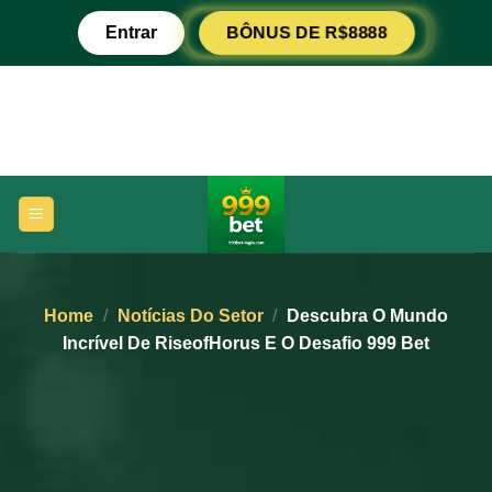
Ir
Entrar
BÔNUS DE R$8888
para
o
conteúdo
Home
/
Notícias Do Setor
/
Descubra O Mundo
Incrível De RiseofHorus E O Desafio 999 Bet