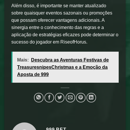
Além disso, é importante se manter atualizado
sobre quaisquer eventos sazonais ou promoções
que possam oferecer vantagens adicionais. A
sinergia entre o conhecimento das regras e a
aplicação de estratégias eficazes pode determinar o
sucesso do jogador em RiseofHorus.
Mais:
Descubra as Aventuras Festivas de
TreasuresnipesChristmas e a Emoção da
Aposta de 999
999 BET