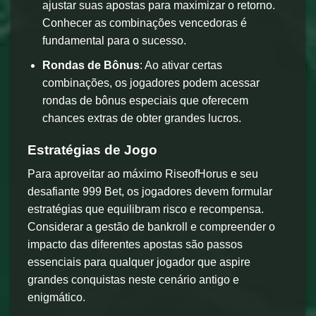
ajustar suas apostas para maximizar o retorno.
Conhecer as combinações vencedoras é
fundamental para o sucesso.
Rondas de Bônus
: Ao ativar certas
combinações, os jogadores podem acessar
rondas de bônus especiais que oferecem
chances extras de obter grandes lucros.
Estratégias de Jogo
Para aproveitar ao máximo RiseofHorus e seu
desafiante 999 Bet, os jogadores devem formular
estratégias que equilibram risco e recompensa.
Considerar a gestão de bankroll e compreender o
impacto das diferentes apostas são passos
essenciais para qualquer jogador que aspire
grandes conquistas neste cenário antigo e
enigmático.