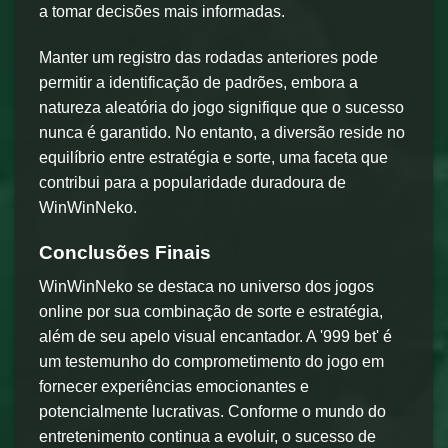
a tomar decisões mais informadas.
Manter um registro das rodadas anteriores pode
permitir a identificação de padrões, embora a
natureza aleatória do jogo signifique que o sucesso
nunca é garantido. No entanto, a diversão reside no
equilíbrio entre estratégia e sorte, uma faceta que
contribui para a popularidade duradoura de
WinWinNeko.
Conclusões Finais
WinWinNeko se destaca no universo dos jogos
online por sua combinação de sorte e estratégia,
além de seu apelo visual encantador. A '999 bet' é
um testemunho do comprometimento do jogo em
fornecer experiências emocionantes e
potencialmente lucrativas. Conforme o mundo do
entretenimento continua a evoluir, o sucesso de