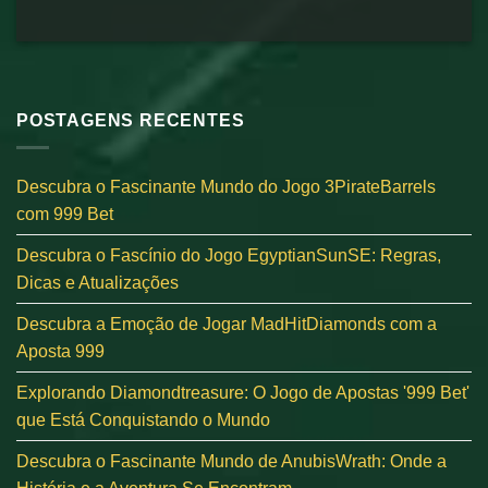
POSTAGENS RECENTES
Descubra o Fascinante Mundo do Jogo 3PirateBarrels
com 999 Bet
Descubra o Fascínio do Jogo EgyptianSunSE: Regras,
Dicas e Atualizações
Descubra a Emoção de Jogar MadHitDiamonds com a
Aposta 999
Explorando Diamondtreasure: O Jogo de Apostas '999 Bet'
que Está Conquistando o Mundo
Descubra o Fascinante Mundo de AnubisWrath: Onde a