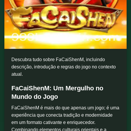
Descubra tudo sobre FaCaiShenM, incluindo
descrição, introdução e regras do jogo no contexto
atual.
FaCaiShenM: Um Mergulho no
Mundo do Jogo
FaCaiShenM é mais do que apenas um jogo; é uma
experiência que conecta tradição e modernidade
em um formato cativante e enriquecedor.
Combinando elementos culturais orientais e a