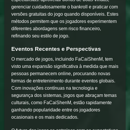
gerenciar cuidadosamente o bankroll e praticar com
versões gratuitas do jogo quando disponíveis. Estes
métodos permitem que os jogadores experimentem
diferentes abordagens sem risco financeiro,
refinando seu estilo de jogo.
Eventos Recentes e Perspectivas
O mercado de jogos, incluindo FaCaiShenM, tem
visto uma expansão significativa à medida que mais
pessoas permanecem online, procurando novas
formas de entretenimento durante eventos globais.
Com inovações contínuas na tecnologia e
segurança dos sistemas, jogos que abraçam temas
culturais, como FaCaiShenM, estão rapidamente
ganhando popularidade entre os jogadores
ocasionais e os mais dedicados.