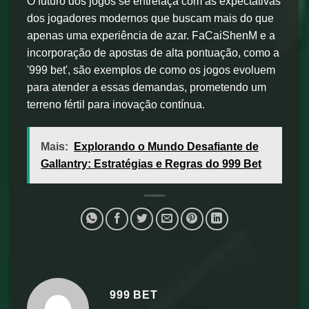
O futuro dos jogos se entrelaça com as expectativas
dos jogadores modernos que buscam mais do que
apenas uma experiência de azar. FaCaiShenM e a
incorporação de apostas de alta pontuação, como a
'999 bet', são exemplos de como os jogos evoluem
para atender a essas demandas, prometendo um
terreno fértil para inovação contínua.
Mais:
Explorando o Mundo Desafiante de
Gallantry: Estratégias e Regras do 999 Bet
999 BET