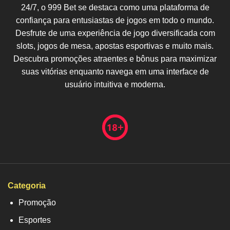
24/7, o 999 Bet se destaca como uma plataforma de
confiança para entusiastas de jogos em todo o mundo.
Desfrute de uma experiência de jogo diversificada com
slots, jogos de mesa, apostas esportivas e muito mais.
Descubra promoções atraentes e bônus para maximizar
suas vitórias enquanto navega em uma interface de
usuário intuitiva e moderna.
Categoria
Promoção
Esportes