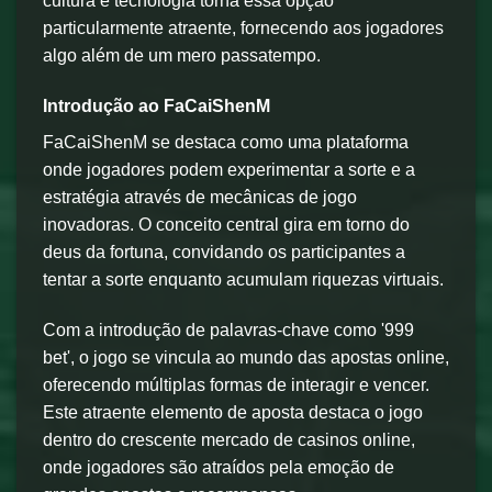
cultura e tecnologia torna essa opção
particularmente atraente, fornecendo aos jogadores
algo além de um mero passatempo.
Introdução ao FaCaiShenM
FaCaiShenM se destaca como uma plataforma
onde jogadores podem experimentar a sorte e a
estratégia através de mecânicas de jogo
inovadoras. O conceito central gira em torno do
deus da fortuna, convidando os participantes a
tentar a sorte enquanto acumulam riquezas virtuais.
Com a introdução de palavras-chave como '999
bet', o jogo se vincula ao mundo das apostas online,
oferecendo múltiplas formas de interagir e vencer.
Este atraente elemento de aposta destaca o jogo
dentro do crescente mercado de casinos online,
onde jogadores são atraídos pela emoção de