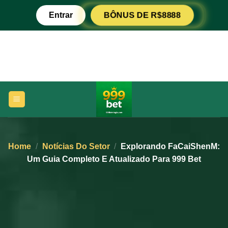
Ir
Entrar
BÔNUS DE R$8888
para
o
conteúdo
Home
/
Notícias Do Setor
/
Explorando FaCaiShenM:
Um Guia Completo E Atualizado Para 999 Bet