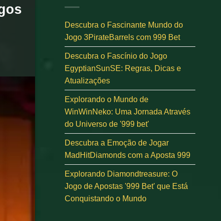
ogos
Descubra o Fascinante Mundo do
Jogo 3PirateBarrels com 999 Bet
Descubra o Fascínio do Jogo
EgyptianSunSE: Regras, Dicas e
Atualizações
Explorando o Mundo de
WinWinNeko: Uma Jornada Através
do Universo de '999 bet'
Descubra a Emoção de Jogar
MadHitDiamonds com a Aposta 999
Explorando Diamondtreasure: O
Jogo de Apostas '999 Bet' que Está
Conquistando o Mundo