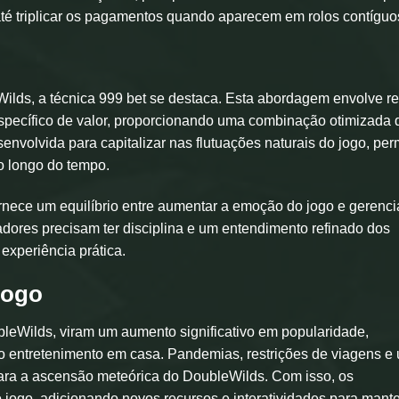
té triplicar os pagamentos quando aparecem em rolos contíguo
Wilds, a técnica 999 bet se destaca. Esta abordagem envolve re
specífico de valor, proporcionando uma combinação otimizada 
senvolvida para capitalizar nas flutuações naturais do jogo, per
o longo do tempo.
rnece um equilíbrio entre aumentar a emoção do jogo e gerenci
adores precisam ter disciplina e um entendimento refinado dos
experiência prática.
Jogo
bleWilds, viram um aumento significativo em popularidade,
o entretenimento em casa. Pandemias, restrições de viagens e
para a ascensão meteórica do DoubleWilds. Com isso, os
jogo, adicionando novos recursos e interatividades para mante