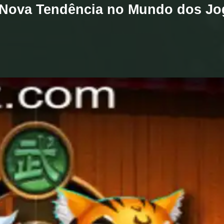
a Nova Tendência no Mundo dos J