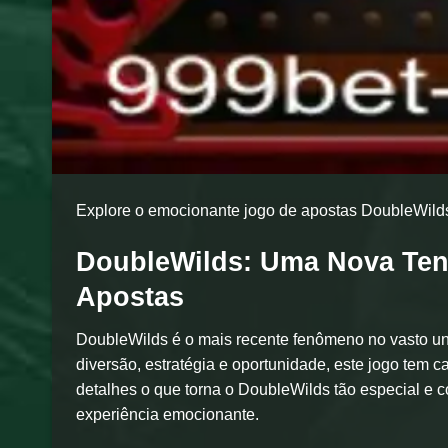
Explore o emocionante jogo de apostas DoubleWilds
DoubleWilds: Uma Nova Ten
Apostas
DoubleWilds é o mais recente fenômeno no vasto un
diversão, estratégia e oportunidade, este jogo tem 
detalhes o que torna o DoubleWilds tão especial e 
experiência emocionante.