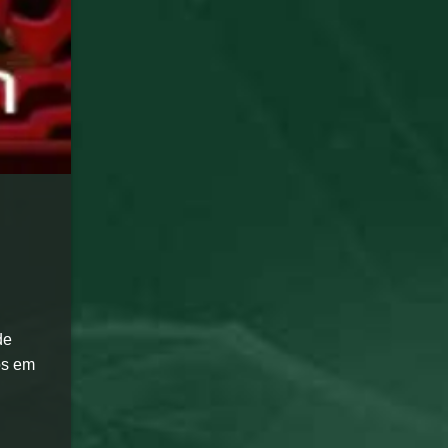
de
os em