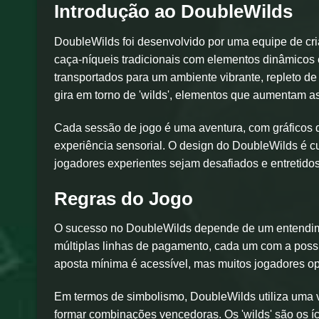
Introdução ao DoubleWilds
DoubleWilds foi desenvolvido por uma equipe de c
caça-níqueis tradicionais com elementos dinâmicos
transportados para um ambiente vibrante, repleto d
gira em torno de 'wilds', elementos que aumentam a
Cada sessão de jogo é uma aventura, com gráficos de
experiência sensorial. O design do DoubleWilds é c
jogadores experientes sejam desafiados e entretidos
Regras do Jogo
O sucesso no DoubleWilds depende de um entendime
múltiplas linhas de pagamento, cada um com a poss
aposta mínima é acessível, mas muitos jogadores op
Em termos de simbolismo, DoubleWilds utiliza uma v
formar combinações vencedoras. Os 'wilds' são os í