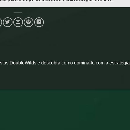
stas DoubleWilds e descubra como dominá-lo com a estratégia