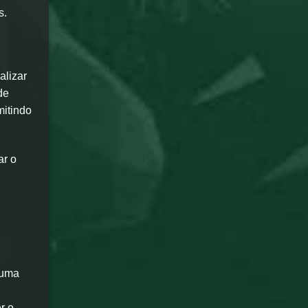
s.
alizar
de
mitindo
ar o
 uma
r o