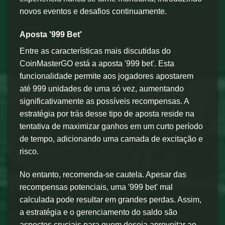
novos eventos e desafios continuamente.
Aposta '999 Bet'
Entre as características mais discutidas do
CoinMasterGO está a aposta '999 bet'. Esta
funcionalidade permite aos jogadores apostarem
até 999 unidades de uma só vez, aumentando
significativamente as possíveis recompensas. A
estratégia por trás desse tipo de aposta reside na
tentativa de maximizar ganhos em um curto período
de tempo, adicionando uma camada de excitação e
risco.
No entanto, recomenda-se cautela. Apesar das
recompensas potenciais, uma '999 bet' mal
calculada pode resultar em grandes perdas. Assim,
a estratégia e o gerenciamento do saldo são
aspectos cruciais para quem deseja aproveitar ao