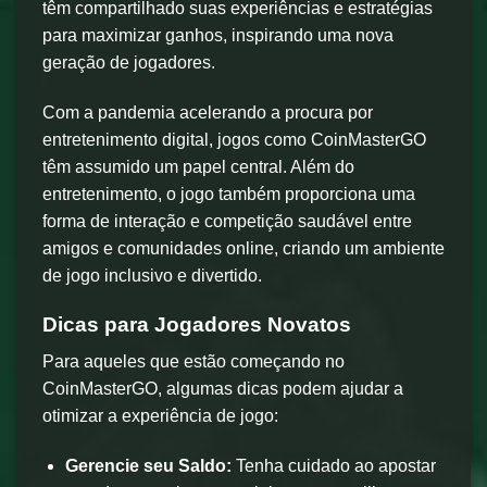
têm compartilhado suas experiências e estratégias
para maximizar ganhos, inspirando uma nova
geração de jogadores.
Com a pandemia acelerando a procura por
entretenimento digital, jogos como CoinMasterGO
têm assumido um papel central. Além do
entretenimento, o jogo também proporciona uma
forma de interação e competição saudável entre
amigos e comunidades online, criando um ambiente
de jogo inclusivo e divertido.
Dicas para Jogadores Novatos
Para aqueles que estão começando no
CoinMasterGO, algumas dicas podem ajudar a
otimizar a experiência de jogo:
Gerencie seu Saldo:
Tenha cuidado ao apostar