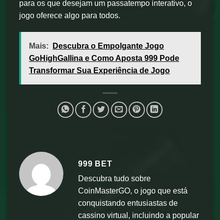
para os que desejam um passatempo interativo, o
jogo oferece algo para todos.
Mais:
Descubra o Empolgante Jogo
GoHighGallina e Como Aposta 999 Pode
Transformar Sua Experiência de Jogo
999 BET
Descubra tudo sobre
CoinMasterGO, o jogo que está
conquistando entusiastas de
cassino virtual, incluindo a popular