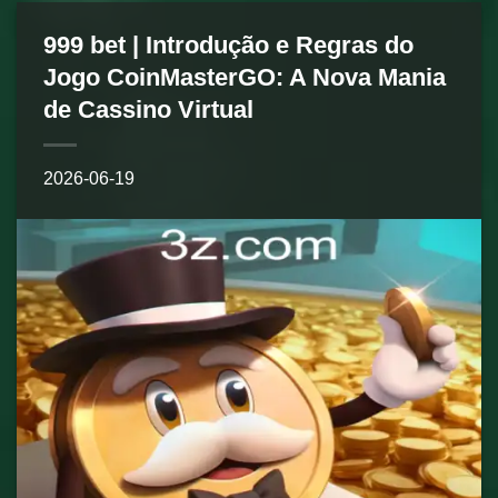
999 bet | Introdução e Regras do
Jogo CoinMasterGO: A Nova Mania
de Cassino Virtual
2026-06-19