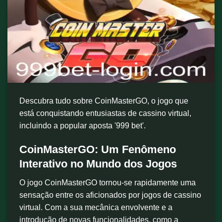
Descubra tudo sobre CoinMasterGO, o jogo que
está conquistando entusiastas de cassino virtual,
incluindo a popular aposta '999 bet'.
CoinMasterGO: Um Fenômeno
Interativo no Mundo dos Jogos
O jogo CoinMasterGO tornou-se rapidamente uma
sensação entre os aficionados por jogos de cassino
virtual. Com a sua mecânica envolvente e a
introdução de novas funcionalidades, como a