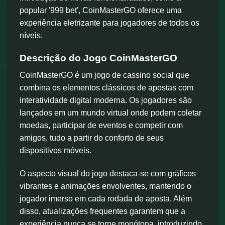
popular '999 bet', CoinMasterGO oferece uma
experiência eletrizante para jogadores de todos os
níveis.
Descrição do Jogo CoinMasterGO
CoinMasterGO é um jogo de cassino social que
combina os elementos clássicos de apostas com
interatividade digital moderna. Os jogadores são
lançados em um mundo virtual onde podem coletar
moedas, participar de eventos e competir com
amigos, tudo a partir do conforto de seus
dispositivos móveis.
O aspecto visual do jogo destaca-se com gráficos
vibrantes e animações envolventes, mantendo o
jogador imerso em cada rodada de aposta. Além
disso, atualizações frequentes garantem que a
experiência nunca se torne monótona, introduzindo